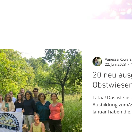
endige Landschaft Streuobstwiese
Fortbildung Obstwiesenpf
Vanessa Kowars
22. Juni 2023
20 neu aus
Obstwiesen
Tataa! Das ist sie
Ausbildung zum/zu
Januar haben die..